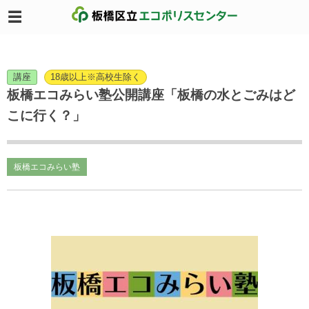
講座
18歳以上※高校生除く
板橋エコみらい塾公開講座「板橋の水とごみはど
こに行く？」
板橋エコみらい塾