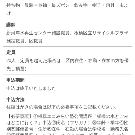
持ち物・服装＝長袖・長ズボン・飲み物・帽子・雨具・虫よ
け
講師
新河岸水再生センター施設職員、板橋区立リサイクルプラザ
施設職員、区職員
定員
20人（定員を超えた場合は、区内在住・在勤・在学の方を優
先し抽選）
申込期間
申込は終了いたしました
申込方法
往復はがきの場合は以下の必要事項をご記載ください。
【必要事項】①板橋エコみらい塾公開講座「板橋の水とごみ
はどこに行く？」申込②氏名（フリガナ）③年齢・学年④性
別⑤郵便番号・住所⑥在学・在勤の場合は学校名・勤務先名