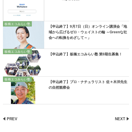
板橋エコみらい塾
【申込終了】9月7日（日）オンライン講演会「地
域から広げるゼロ・ウェイストの輪 ～Greenな社
会への転換をめざして～」
板橋エコみらい塾
【申込終了】板橋エコみらい塾 第9期生募集！
板橋エコみらい塾
【申込終了】プロ・ナチュラリスト 佐々木洋先生
の自然観察会
PREV
NEXT