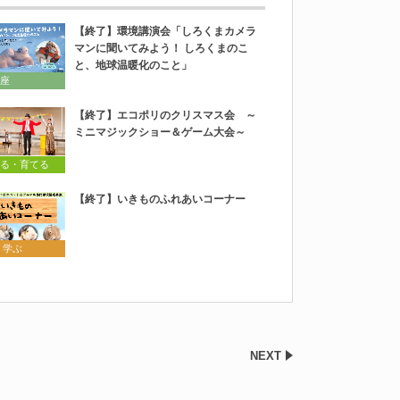
【終了】環境講演会「しろくまカメラ
マンに聞いてみよう！ しろくまのこ
と、地球温暖化のこと」
座
【終了】エコポリのクリスマス会 ～
ミニマジックショー＆ゲーム大会～
る・育てる
【終了】いきものふれあいコーナー
 学ぶ
NEXT