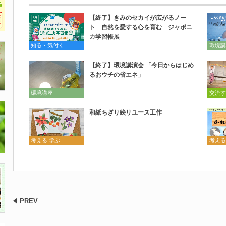
【終了】きみのセカイが広がるノー
ト 自然を愛する心を育む ジャポニ
カ学習帳展
知る・気付く
環境講
【終了】環境講演会 「今日からはじめ
るおウチの省エネ」
環境講座
交流す
和紙ちぎり絵リユース工作
考える 学ぶ
考える
PREV