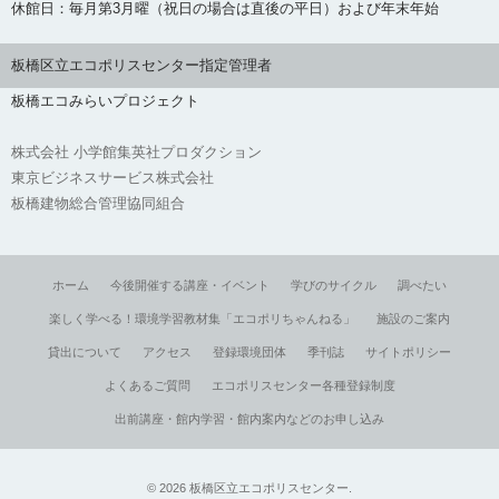
休館日：毎月第3月曜（祝日の場合は直後の平日）および年末年始
板橋区立エコポリスセンター指定管理者
板橋エコみらいプロジェクト
株式会社 小学館集英社プロダクション
東京ビジネスサービス株式会社
板橋建物総合管理協同組合
ホーム
今後開催する講座・イベント
学びのサイクル
調べたい
楽しく学べる！環境学習教材集「エコポリちゃんねる」
施設のご案内
貸出について
アクセス
登録環境団体
季刊誌
サイトポリシー
よくあるご質問
エコポリスセンター各種登録制度
出前講座・館内学習・館内案内などのお申し込み
©
2026
板橋区立エコポリスセンター
.