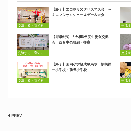
【終了】エコポリのクリスマス会 ～
ミニマジックショー＆ゲーム大会～
交流する・育てる
交流す
【1階展示】「令和6年度生徒会交流
会 西台中の取組・提案」
交流する・育てる
交流す
【終了】区内小学校成果展示 板橋第
一小学校・前野小学校
交流する・育てる
交流す
PREV