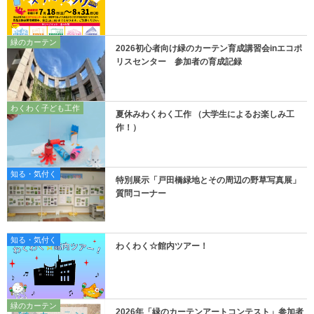
緑のカーテン
2026初心者向け緑のカーテン育成講習会inエコポ
リスセンター 参加者の育成記録
わくわく子ども工作
夏休みわくわく工作 （大学生によるお楽しみ工
作！）
知る・気付く
特別展示「戸田橋緑地とその周辺の野草写真展」
質問コーナー
知る・気付く
わくわく☆館内ツアー！
緑のカーテン
2026年「緑のカーテンアートコンテスト」参加者