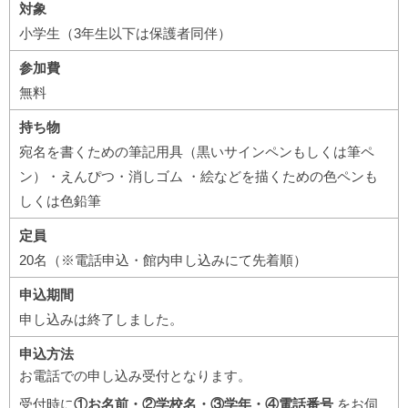
対象
小学生（3年生以下は保護者同伴）
参加費
無料
持ち物
宛名を書くための筆記用具（黒いサインペンもしくは筆ペ
ン）・えんぴつ・消しゴム ・絵などを描くための色ペンも
しくは色鉛筆
定員
20名（※電話申込・館内申し込みにて先着順）
申込期間
申し込みは終了しました。
申込方法
お電話での申し込み受付となります。
受付時に
①お名前・②学校名・③学年・④電話番号
をお伺