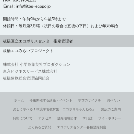
FAX: 03-5970-2255
開館時間：午前9時から午後5時まで
休館日：毎月第3月曜（祝日の場合は直後の平日）および年末年始
板橋区立エコポリスセンター指定管理者
板橋エコみらいプロジェクト
株式会社 小学館集英社プロダクション
東京ビジネスサービス株式会社
板橋建物総合管理協同組合
ホーム
今後開催する講座・イベント
学びのサイクル
調べたい
楽しく学べる！環境学習教材集「エコポリちゃんねる」
施設のご案内
貸出について
アクセス
登録環境団体
季刊誌
サイトポリシー
よくあるご質問
エコポリスセンター各種登録制度