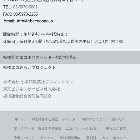
TEL:
03-5970-5001
FAX: 03-5970-2255
開館時間：午前9時から午後5時まで
休館日：毎月第3月曜（祝日の場合は直後の平日）および年末年始
板橋区立エコポリスセンター指定管理者
板橋エコみらいプロジェクト
株式会社 小学館集英社プロダクション
東京ビジネスサービス株式会社
板橋建物総合管理協同組合
ホーム
今後開催する講座・イベント
学びのサイクル
調べたい
楽しく学べる！環境学習教材集「エコポリちゃんねる」
施設のご案内
貸出について
アクセス
登録環境団体
季刊誌
サイトポリシー