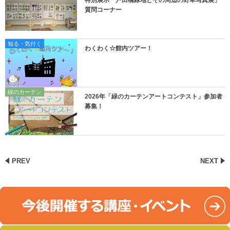
特別展示「戸田橋緑地とその周辺の野草写真展」
質問コーナー
知る・気付く
わくわく☆館内ツアー！
緑のカーテン
2026年「緑のカーテンアートコンテスト」参加者
募集！
PREV
NEXT