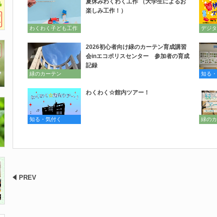
夏休みわくわく工作 （大学生によるお
楽しみ工作！）
わくわく子ども工作
デジタ
2026初心者向け緑のカーテン育成講習
会inエコポリスセンター 参加者の育成
記録
緑のカーテン
知る・
わくわく☆館内ツアー！
知る・気付く
緑のカ
PREV