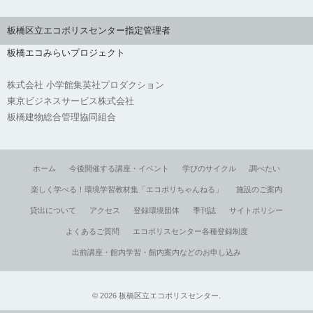
板橋区立エコポリスセンター指定管理者
板橋エコみらいプロジェクト
株式会社 小学館集英社プロダクション
東京ビジネスサービス株式会社
板橋建物総合管理協同組合
ホーム
今後開催する講座・イベント
学びのサイクル
調べたい
楽しく学べる！環境学習教材集「エコポリちゃんねる」
施設のご案内
貸出について
アクセス
登録環境団体
季刊誌
サイトポリシー
よくあるご質問
エコポリスセンター各種登録制度
出前講座・館内学習・館内案内などのお申し込み
©
2026
板橋区立エコポリスセンター
.