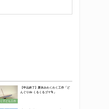
【申込終了】夏休みわくわく工作「ど
んぐりde くるくるゴマ🌀」
く子ども工作