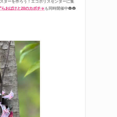
ンスターを作ろう！エコポリスセンターに集
ずらおばけと20のカボチャ
も同時開催中🎃🎃