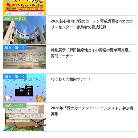
緑のカーテン
2026初心者向け緑のカーテン育成講習会inエコポ
リスセンター 参加者の育成記録
知る・気付く
特別展示「戸田橋緑地とその周辺の野草写真展」
質問コーナー
知る・気付く
わくわく☆館内ツアー！
緑のカーテン
2026年「緑のカーテンアートコンテスト」参加者
募集！