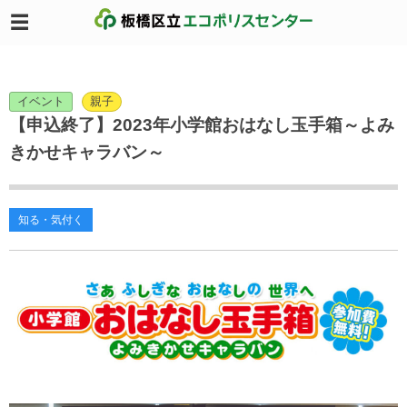
イベント
親子
【申込終了】2023年小学館おはなし玉手箱～よみ
きかせキャラバン～
知る・気付く