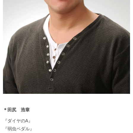
＊田尻 浩章
『ダイヤのA』
『弱虫ペダル』