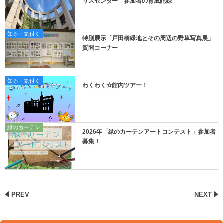
リスセンター 参加者の育成記録
知る・気付く
特別展示「戸田橋緑地とその周辺の野草写真展」
質問コーナー
知る・気付く
わくわく☆館内ツアー！
緑のカーテン
2026年「緑のカーテンアートコンテスト」参加者
募集！
PREV
NEXT