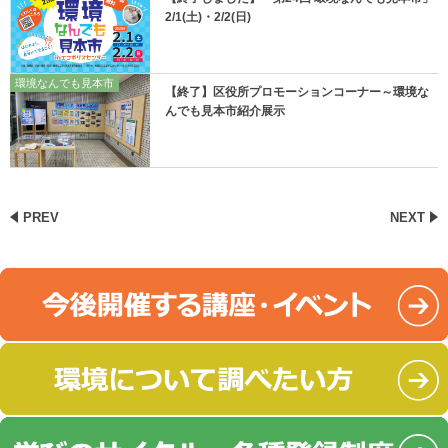
2/1(土)・2/2(日)
環境なんでも見本市
【終了】区役所プロモーションコーナー～環境な
んでも見本市紹介展示
PREV
NEXT