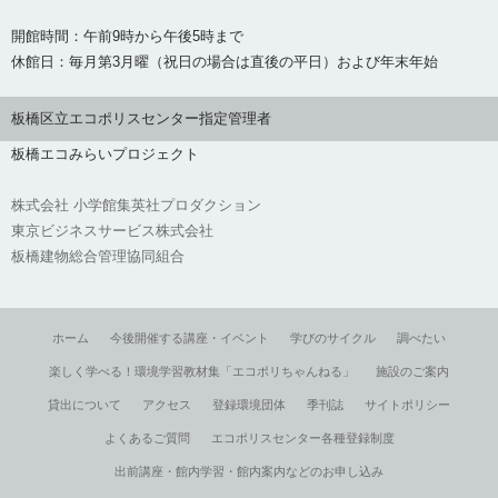
開館時間：午前9時から午後5時まで
休館日：毎月第3月曜（祝日の場合は直後の平日）および年末年始
板橋区立エコポリスセンター指定管理者
板橋エコみらいプロジェクト
株式会社 小学館集英社プロダクション
東京ビジネスサービス株式会社
板橋建物総合管理協同組合
ホーム
今後開催する講座・イベント
学びのサイクル
調べたい
楽しく学べる！環境学習教材集「エコポリちゃんねる」
施設のご案内
貸出について
アクセス
登録環境団体
季刊誌
サイトポリシー
よくあるご質問
エコポリスセンター各種登録制度
出前講座・館内学習・館内案内などのお申し込み