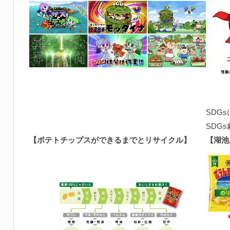
SDG
SDG
【ポテトチップスができるまでとリサイクル】
【
湖池