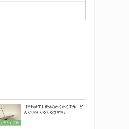
【申込終了】夏休みわくわく工作「ど
んぐりde くるくるゴマ🌀」
く子ども工作