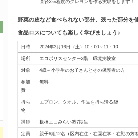
直径3㎝程度のクレヨンを作る実験をします！
野菜の皮など食べられない部分、残った部分を
食品
ロスについても楽しく
学びましょう♪
日時
2024年3月16日（土）10：00～11：10
場所
エコポリスセンター3階 環境実験室
対象
4歳～小学生のお子さんとその保護者の方
参加
無料
費
持ち
エプロン、タオル、作品を持ち帰る袋
物
講師
板橋エコみらい塾7期生
定員
親子6組12名（区内在住・在園在学・在勤の方