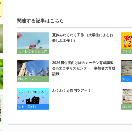
関連する記事はこちら
夏休みわくわく工作 （大学生によるお
楽しみ工作！）
わくわく子ども工作
デジタ
2026初心者向け緑のカーテン育成講習
会inエコポリスセンター 参加者の育成
記録
緑のカーテン
知る・
わくわく☆館内ツアー！
知る・気付く
緑のカ