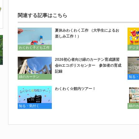
関連する記事はこちら
夏休みわくわく工作 （大学生によるお
楽しみ工作！）
わくわく子ども工作
デジタ
2026初心者向け緑のカーテン育成講習
会inエコポリスセンター 参加者の育成
記録
緑のカーテン
知る・
わくわく☆館内ツアー！
知る・気付く
緑のカ