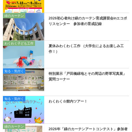
緑のカーテン
2026初心者向け緑のカーテン育成講習会inエコポ
リスセンター 参加者の育成記録
わくわく子ども工作
夏休みわくわく工作 （大学生によるお楽しみ工
作！）
知る・気付く
特別展示「戸田橋緑地とその周辺の野草写真展」
質問コーナー
知る・気付く
わくわく☆館内ツアー！
緑のカーテン
2026年「緑のカーテンアートコンテスト」参加者