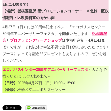
日は14:00まで）
【場所】板橋区役所1階プロモーションコーナー ※北館 区政
情報課・区政資料室の向かい側
4月27日（日）には30周年記念イベント「エコポリスセンター
30周年アニバーサリーフェスタ」を開催いたします！
記念講演
会
と
プログラミングワークショップ
は事前申込制（
4月15日ま
で
）ですが、それ以外は申込不要で当日お楽しみいただけます♪
ブースによっては記念品プレゼントもありますので、ぜひお越
しください。
エコポリスセンター30周年アニバーサリーフェスタ
～みんなで
描くいたばしと地球の未来～
【日時】
2025年4月27日（日）10:00～15:00
【会場】
板橋区立エコポリスセンター