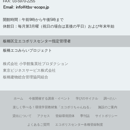
FAX: 03-5970-2255
開館時間：午前9時から午後5時まで
休館日：毎月第3月曜（祝日の場合は直後の平日）および年末年始
板橋区立エコポリスセンター指定管理者
板橋エコみらいプロジェクト
株式会社 小学館集英社プロダクション
東京ビジネスサービス株式会社
板橋建物総合管理協同組合
ホーム
今後開催する講座・イベント
学びのサイクル
調べたい
楽しく学べる！環境学習教材集「エコポリちゃんねる」
施設のご案内
貸出について
アクセス
登録環境団体
季刊誌
サイトポリシー
よくあるご質問
エコポリスセンター各種登録制度