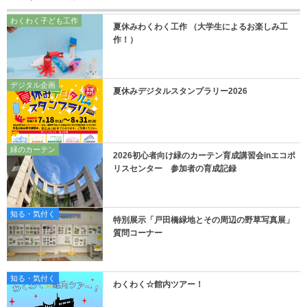
わくわく子ども工作
夏休みわくわく工作 （大学生によるお楽しみ工
作！）
デジタル企画
夏休みデジタルスタンプラリー2026
緑のカーテン
2026初心者向け緑のカーテン育成講習会inエコポ
リスセンター 参加者の育成記録
知る・気付く
特別展示「戸田橋緑地とその周辺の野草写真展」
質問コーナー
知る・気付く
わくわく☆館内ツアー！