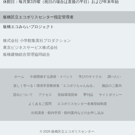
休館日：毎月第3月曜（祝日の場合は直後の平日）および年末年始
板橋区立エコポリスセンター指定管理者
板橋エコみらいプロジェクト
株式会社 小学館集英社プロダクション
東京ビジネスサービス株式会社
板橋建物総合管理協同組合
ホーム
今後開催する講座・イベント
学びのサイクル
調べたい
楽しく学べる！環境学習教材集「エコポリちゃんねる」
施設のご案内
貸出について
アクセス
登録環境団体
季刊誌
サイトポリシー
よくあるご質問
エコポリスセンター各種登録制度
出前講座・館内学習・館内案内などのお申し込み
©
2026
板橋区立エコポリスセンター
.