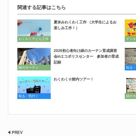
関連する記事はこちら
夏休みわくわく工作 （大学生によるお
楽しみ工作！）
わくわく子ども工作
デジタ
2026初心者向け緑のカーテン育成講習
会inエコポリスセンター 参加者の育成
記録
緑のカーテン
知る・
わくわく☆館内ツアー！
知る・気付く
緑のカ
PREV