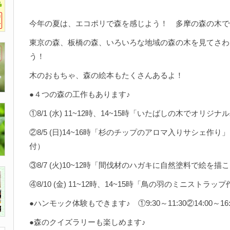
今年の夏は、エコポリで森を感じよう！ 多摩の森の木
東京の森、板橋の森、いろいろな地域の森の木を見てさわ
う！
木のおもちゃ、森の絵本もたくさんあるよ！
●４つの森の工作もあります♪
①8/1 (水) 11~12時、14~15時「いたばしの木でオリ
②8/5 (日)14~16時「杉のチップのアロマ入りサシェ作り」
付）
③8/7 (火)10~12時「間伐材のハガキに自然塗料で絵を描
④8/10 (金) 11~12時、14~15時「鳥の羽のミニストラ
●ハンモック体験もできます♪ ①9:30～11:30②14:00～16:
●森のクイズラリーも楽しめます♪