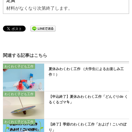
定員
材料がなくなり次第終了します。
関連する記事はこちら
わくわく子ども工作
夏休みわくわく工作 （大学生によるお楽しみ工
作！）
わくわく子ども工作
【申込終了】夏休みわくわく工作「どんぐりde く
るくるゴマ🌀」
わくわく子ども工作
【終了】季節のわくわく工作「およげ！こいのぼ
り」