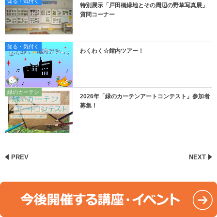
知る・気付く
特別展示「戸田橋緑地とその周辺の野草写真展」
質問コーナー
知る・気付く
わくわく☆館内ツアー！
緑のカーテン
2026年「緑のカーテンアートコンテスト」参加者
募集！
PREV
NEXT