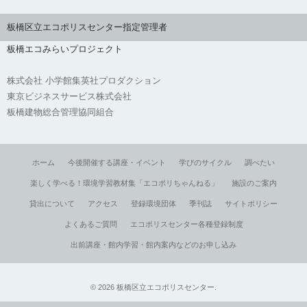
板橋区立エコポリスセンター指定管理者
板橋エコみらいプロジェクト
株式会社 小学館集英社プロダクション
東京ビジネスサービス株式会社
板橋建物総合管理協同組合
ホーム
今後開催する講座・イベント
学びのサイクル
調べたい
楽しく学べる！環境学習教材集「エコポリちゃんねる」
施設のご案内
貸出について
アクセス
登録環境団体
季刊誌
サイトポリシー
よくあるご質問
エコポリスセンター各種登録制度
出前講座・館内学習・館内案内などのお申し込み
©
2026
板橋区立エコポリスセンター
.