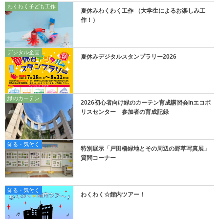
わくわく子ども工作
夏休みわくわく工作 （大学生によるお楽しみ工
作！）
デジタル企画
夏休みデジタルスタンプラリー2026
緑のカーテン
2026初心者向け緑のカーテン育成講習会inエコポ
リスセンター 参加者の育成記録
知る・気付く
特別展示「戸田橋緑地とその周辺の野草写真展」
質問コーナー
知る・気付く
わくわく☆館内ツアー！