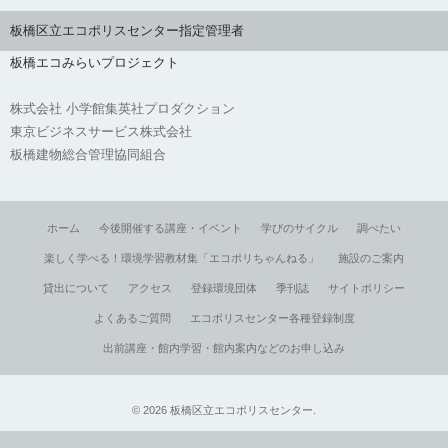
板橋区立エコポリスセンター指定管理者
板橋エコみらいプロジェクト
株式会社 小学館集英社プロダクション
東京ビジネスサービス株式会社
板橋建物総合管理協同組合
ホーム
今後開催する講座・イベント
学びのサイクル
調べたい
楽しく学べる！環境学習教材集「エコポリちゃんねる」
施設のご案内
貸出について
アクセス
登録環境団体
季刊誌
サイトポリシー
よくあるご質問
エコポリスセンター各種登録制度
出前講座・館内学習・館内案内などのお申し込み
©
2026
板橋区立エコポリスセンター
.