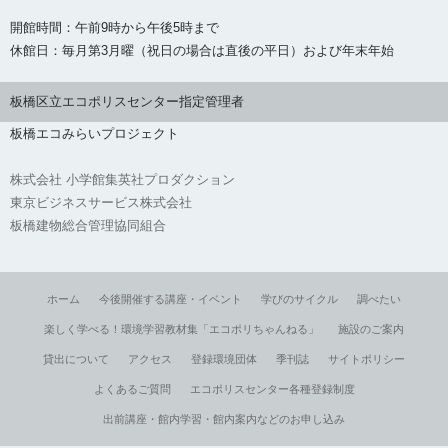
開館時間：午前9時から午後5時まで
休館日：毎月第3月曜（祝日の場合は直後の平日）および年末年始
板橋区立エコポリスセンター指定管理者
板橋エコみらいプロジェクト
株式会社 小学館集英社プロダクション
東京ビジネスサービス株式会社
板橋建物総合管理協同組合
ホーム
今後開催する講座・イベント
学びのサイクル
調べたい
楽しく学べる！環境学習教材集「エコポリちゃんねる」
施設のご案内
貸出について
アクセス
登録環境団体
季刊誌
サイトポリシー
よくあるご質問
エコポリスセンター各種登録制度
出前講座・館内学習・館内案内などのお申し込み