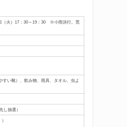
日（火）17：30～19：30 ※小雨決行。荒
やすい靴）、飲み物、雨具、タオル、虫よ
優先し抽選）
））