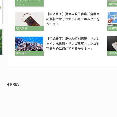
ョップ
環境講
【申込終了】夏休み親子講座「自動車
の廃材でオリジナルのキーホルダーを
作ろう！」
環境講座
環境講
【申込終了】夏休み特別講座「サンシ
ャイン水族館・サンゴ教室～サンゴを
守るために何ができるかな？～」
環境講座
環境講
PREV