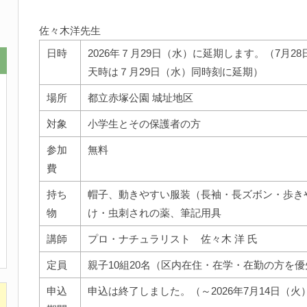
佐々木洋先生
日時
2026年７月29日（水）に延期します。（7月28
天時は７月29日（水）同時刻に延期）
場所
都立赤塚公園 城址地区
対象
小学生とその保護者の方
参加
無料
費
持ち
帽子、動きやすい服装（長袖・長ズボン・歩き
物
け・虫刺されの薬、筆記用具
講師
プロ・ナチュラリスト 佐々木 洋 氏
定員
親子10組20名（区内在住・在学・在勤の方を
申込
申込は終了しました。（～2026年7月14日（火