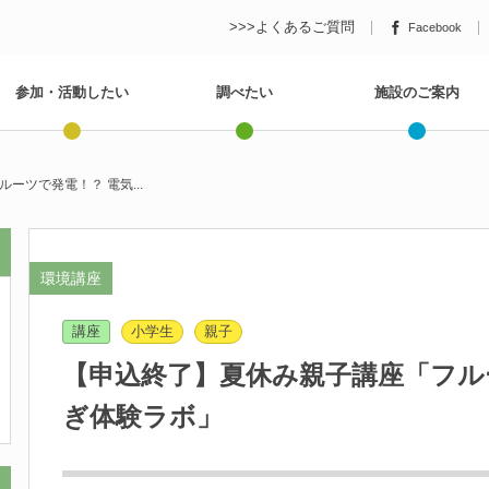
>>>よくあるご質問
Facebook
参加・活動したい
調べたい
施設のご案内
ーツで発電！？ 電気...
環境講座
講座
小学生
親子
【申込終了】夏休み親子講座「フル
ぎ体験ラボ」