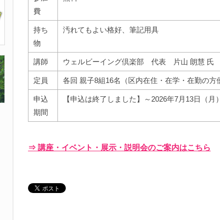
費
持ち
汚れてもよい格好、筆記用具
物
講師
ウェルビーイング倶楽部 代表 片山 朗慧 氏
定員
各回 親子8組16名（区内在住・在学・在勤の方
申込
【申込は終了しました】～2026年7月13日（月
期間
⇒ 講座・イベント・展示・説明会のご案内はこちら