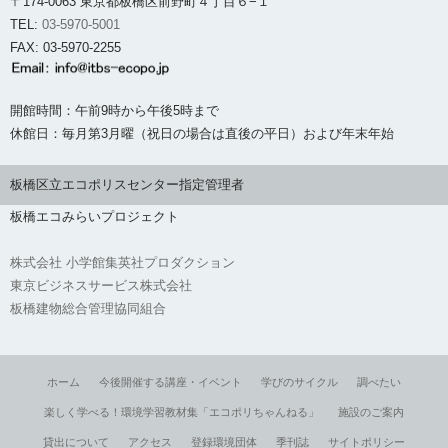
〒174-0063 東京都板橋区前野町４丁目６−１
TEL:
03-5970-5001
FAX: 03-5970-2255
開館時間：午前9時から午後5時まで
休館日：毎月第3月曜（祝日の場合は直後の平日）および年末年始
板橋区立エコポリスセンター指定管理者
板橋エコみらいプロジェクト
株式会社 小学館集英社プロダクション
東京ビジネスサービス株式会社
板橋建物総合管理協同組合
ホーム
今後開催する講座・イベント
学びのサイクル
調べたい
楽しく学べる！環境学習教材集「エコポリちゃんねる」
施設のご案内
貸出について
アクセス
登録環境団体
季刊誌
サイトポリシー