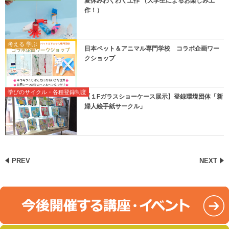
夏休みわくわく工作 （大学生によるお楽しみ工
作！）
考える 学ぶ
日本ペット＆アニマル専門学校 コラボ企画ワー
クショップ
学びのサイクル・各種登録制度
【１Fガラスショーケース展示】登録環境団体「新
婦人絵手紙サークル」
PREV
NEXT