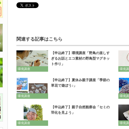
関連する記事はこちら
【申込終了】環境講座「野鳥の楽しす
ぎるお話とエコ素材の野鳥型マグネッ
ト作り」
環境講座
環境講
【申込終了】夏休み親子講座「季節の
草花で遊ぼう♪」
環境講座
環境講
【申込終了】親子自然観察会「セミの
羽化を見よう」
環境講座
環境講