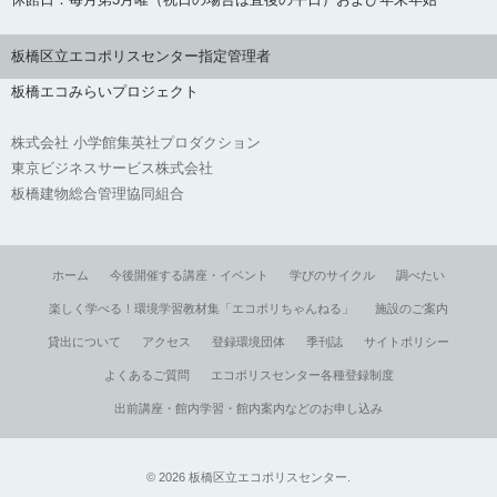
板橋区立エコポリスセンター指定管理者
板橋エコみらいプロジェクト
株式会社 小学館集英社プロダクション
東京ビジネスサービス株式会社
板橋建物総合管理協同組合
ホーム
今後開催する講座・イベント
学びのサイクル
調べたい
楽しく学べる！環境学習教材集「エコポリちゃんねる」
施設のご案内
貸出について
アクセス
登録環境団体
季刊誌
サイトポリシー
よくあるご質問
エコポリスセンター各種登録制度
出前講座・館内学習・館内案内などのお申し込み
©
2026
板橋区立エコポリスセンター
.