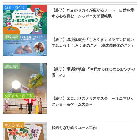
知る・気付く
【終了】きみのセカイが広がるノート 自然を愛
する心を育む ジャポニカ学習帳展
環境講座
【終了】環境講演会「しろくまカメラマンに聞い
てみよう！ しろくまのこと、地球温暖化のこと」
環境講座
【終了】環境講演会 「今日からはじめるおウチの
省エネ」
交流する・育てる
【終了】エコポリのクリスマス会 ～ミニマジッ
クショー＆ゲーム大会～
考える 学ぶ
和紙ちぎり絵リユース工作