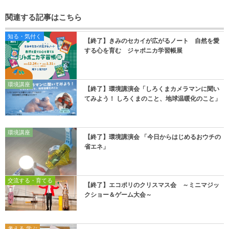
関連する記事はこちら
知る・気付く
【終了】きみのセカイが広がるノート 自然を愛
する心を育む ジャポニカ学習帳展
環境講座
【終了】環境講演会「しろくまカメラマンに聞い
てみよう！ しろくまのこと、地球温暖化のこと」
環境講座
【終了】環境講演会 「今日からはじめるおウチの
省エネ」
交流する・育てる
【終了】エコポリのクリスマス会 ～ミニマジッ
クショー＆ゲーム大会～
考える 学ぶ