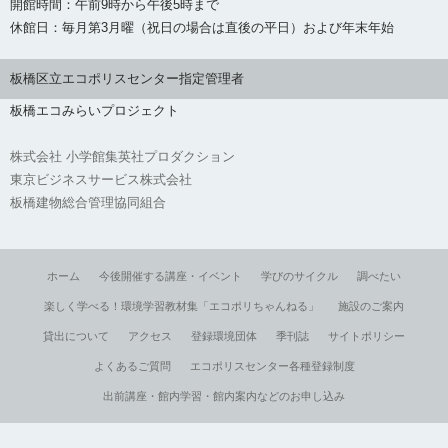
開館時間：午前9時から午後5時まで
休館日：毎月第3月曜（祝日の場合は直後の平日）および年末年始
板橋区立エコポリスセンター指定管理者
板橋エコみらいプロジェクト
株式会社 小学館集英社プロダクション
東京ビジネスサービス株式会社
板橋建物総合管理協同組合
ホーム
今後開催する講座・イベント
学びのサイクル
調べたい
楽しく学べる！環境学習教材集「エコポリちゃんねる」
施設のご案内
貸出について
アクセス
登録環境団体
季刊誌
サイトポリシー
よくあるご質問
エコポリスセンター各種登録制度
出前講座・館内学習・館内案内などのお申し込み