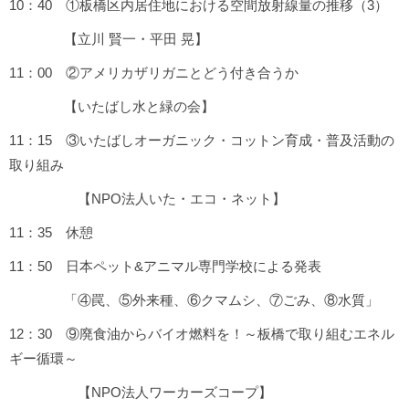
10：40 ①板橋区内居住地における空間放射線量の推移（3）
【立川 賢一・平田 晃】
11：00 ②アメリカザリガニとどう付き合うか
【いたばし水と緑の会】
11：15 ③いたばしオーガニック・コットン育成・普及活動の
取り組み
【NPO法人いた・エコ・ネット】
11：35 休憩
11：50 日本ペット&アニマル専門学校による発表
「④罠、⑤外来種、⑥クマムシ、⑦ごみ、⑧水質」
12：30 ⑨廃食油からバイオ燃料を！～板橋で取り組むエネル
ギー循環～
【NPO法人ワーカーズコープ】