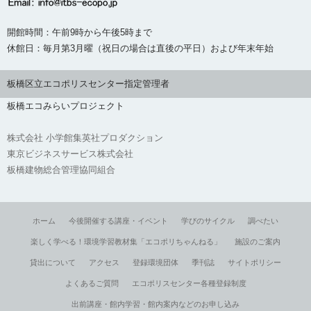
開館時間：午前9時から午後5時まで
休館日：毎月第3月曜（祝日の場合は直後の平日）および年末年始
板橋区立エコポリスセンター指定管理者
板橋エコみらいプロジェクト
株式会社 小学館集英社プロダクション
東京ビジネスサービス株式会社
板橋建物総合管理協同組合
ホーム
今後開催する講座・イベント
学びのサイクル
調べたい
楽しく学べる！環境学習教材集「エコポリちゃんねる」
施設のご案内
貸出について
アクセス
登録環境団体
季刊誌
サイトポリシー
よくあるご質問
エコポリスセンター各種登録制度
出前講座・館内学習・館内案内などのお申し込み