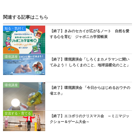
関連する記事はこちら
知る・気付く
【終了】きみのセカイが広がるノート 自然を愛
する心を育む ジャポニカ学習帳展
環境講座
【終了】環境講演会「しろくまカメラマンに聞い
てみよう！ しろくまのこと、地球温暖化のこと」
環境講座
【終了】環境講演会 「今日からはじめるおウチの
省エネ」
交流する・育てる
【終了】エコポリのクリスマス会 ～ミニマジッ
クショー＆ゲーム大会～