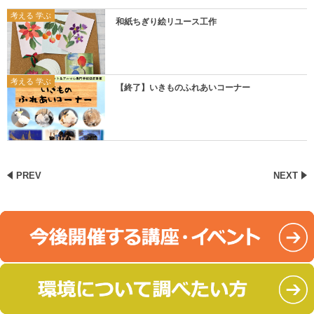
考える 学ぶ
和紙ちぎり絵リユース工作
考える 学ぶ
【終了】いきものふれあいコーナー
PREV
NEXT