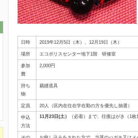
日時
2019年12月5日（木）、12月19日（木）
場所
エコポリスセンター地下1階 研修室
参加
2,000円
費
持ち
裁縫道具
物
定員
20人（区内在住在学在勤の方を優先し抽選）
11月23日(土）
（必着）まで、往復はがき（1枚
申込
方法
その
お申し込みをされた方で、当落のハガキ又はメ