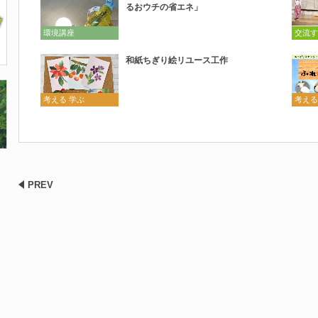
るおウチの省エネ」
環境講座
交流す
和紙ちぎり絵リユース工作
考える 学ぶ
考える
PREV