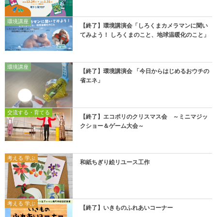
環境講座
【終了】環境講演会「しろくまカメラマンに聞い
てみよう！ しろくまのこと、地球温暖化のこと」
環境講座
【終了】環境講演会 「今日からはじめるおウチの
省エネ」
交流する・育てる
【終了】エコポリのクリスマス会 ～ミニマジッ
クショー＆ゲーム大会～
考える 学ぶ
和紙ちぎり絵リユース工作
考える 学ぶ
【終了】いきものふれあいコーナー