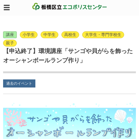
講座
小学生
中学生
高校生
大学生・専門学校生
親子
【申込終了】環境講座「サンゴや貝がらを飾った
オーシャンボールランプ作り」
過去のイベント