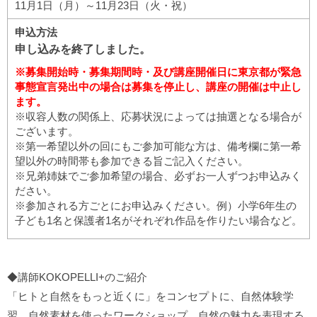
11月1日（月）～11月23日（火・祝）
申込方法
申し込みを終了しました。
※募集開始時・募集期間時・及び講座開催日に東京都が緊急
事態宣言発出中の場合は募集を停止し、講座の開催は中止し
ます。
※収容人数の関係上、応募状況によっては抽選となる場合が
ございます。
※第一希望以外の回にもご参加可能な方は、備考欄に第一希
望以外の時間帯も参加できる旨ご記入ください。
※兄弟姉妹でご参加希望の場合、必ずお一人ずつお申込みく
ださい。
※参加される方ごとにお申込みください。例）小学6年生の
子ども1名と保護者1名がそれぞれ作品を作りたい場合など。
◆講師KOKOPELLI+のご紹介
「ヒトと自然をもっと近くに」をコンセプトに、自然体験学
習、自然素材を使ったワークショップ、自然の魅力を表現する