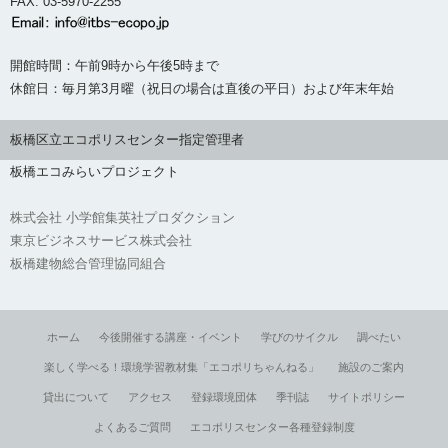
FAX: 03-5970-2255
開館時間：午前9時から午後5時まで
休館日：毎月第3月曜（祝日の場合は直後の平日）および年末年始
板橋区立エコポリスセンター指定管理者
板橋エコみらいプロジェクト
株式会社 小学館集英社プロダクション
東京ビジネスサービス株式会社
板橋建物総合管理協同組合
ホーム
今後開催する講座・イベント
学びのサイクル
調べたい
楽しく学べる！環境学習教材集「エコポリちゃんねる」
施設のご案内
貸出について
アクセス
登録環境団体
季刊誌
サイトポリシー
よくあるご質問
エコポリスセンター各種登録制度