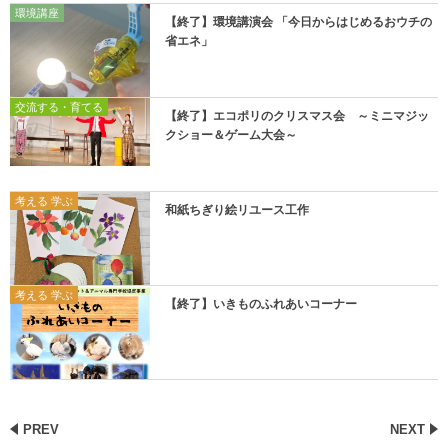
環境講座
【終了】環境講演会 「今日からはじめるおウチの
省エネ」
交流する・育てる
【終了】エコポリのクリスマス会 ～ミニマジッ
クショー＆ゲーム大会～
考える 学ぶ
和紙ちぎり絵リユース工作
考える 学ぶ
【終了】いきものふれあいコーナー
PREV
NEXT