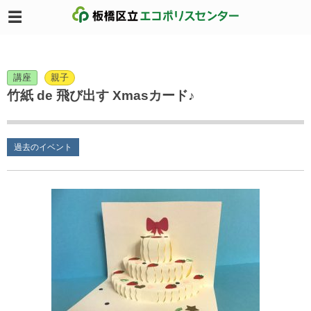
講座
親子
竹紙 de 飛び出す Xmasカード♪
過去のイベント