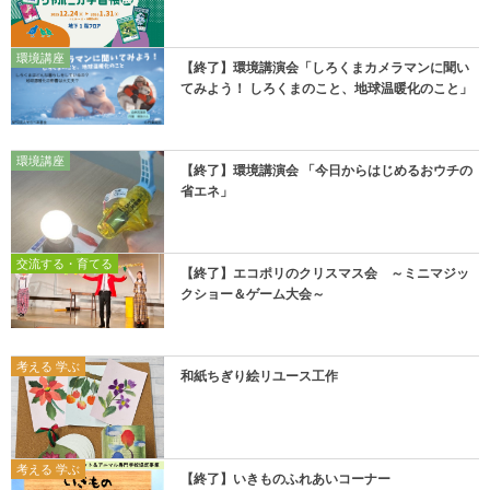
環境講座
【終了】環境講演会「しろくまカメラマンに聞い
てみよう！ しろくまのこと、地球温暖化のこと」
環境講座
【終了】環境講演会 「今日からはじめるおウチの
省エネ」
交流する・育てる
【終了】エコポリのクリスマス会 ～ミニマジッ
クショー＆ゲーム大会～
考える 学ぶ
和紙ちぎり絵リユース工作
考える 学ぶ
【終了】いきものふれあいコーナー