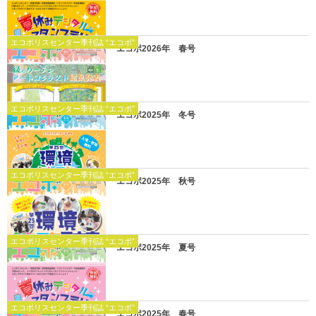
エコポリスセンター季刊誌 “エコポ”
エコポ2026年 春号
エコポリスセンター季刊誌 “エコポ”
エコポ2025年 冬号
エコポリスセンター季刊誌 “エコポ”
エコポ2025年 秋号
エコポリスセンター季刊誌 “エコポ”
エコポ2025年 夏号
エコポリスセンター季刊誌 “エコポ”
エコポ2025年 春号