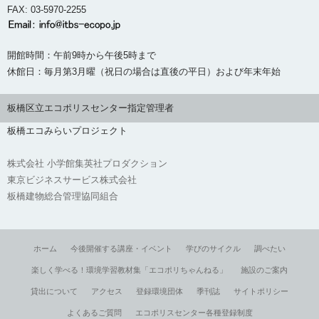
FAX: 03-5970-2255
開館時間：午前9時から午後5時まで
休館日：毎月第3月曜（祝日の場合は直後の平日）および年末年始
板橋区立エコポリスセンター指定管理者
板橋エコみらいプロジェクト
株式会社 小学館集英社プロダクション
東京ビジネスサービス株式会社
板橋建物総合管理協同組合
ホーム
今後開催する講座・イベント
学びのサイクル
調べたい
楽しく学べる！環境学習教材集「エコポリちゃんねる」
施設のご案内
貸出について
アクセス
登録環境団体
季刊誌
サイトポリシー
よくあるご質問
エコポリスセンター各種登録制度