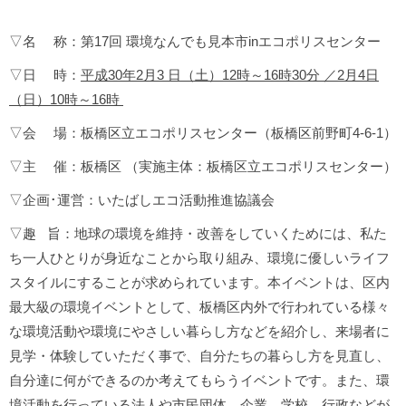
▽名 称：第17回 環境なんでも見本市inエコポリスセンター
▽日 時：
平成30年2月3 日（土）12時～16時30分 ／2月4日
（日）10時～16時
▽会 場：板橋区立エコポリスセンター（板橋区前野町4-6-1）
▽主 催：板橋区 （実施主体：板橋区立エコポリスセンター）
▽企画･運営：いたばしエコ活動推進協議会
▽趣 旨：地球の環境を維持・改善をしていくためには、私た
ち一人ひとりが身近なことから取り組み、環境に優しいライフ
スタイルにすることが求められています。本イベントは、区内
最大級の環境イベントとして、板橋区内外で行われている様々
な環境活動や環境にやさしい暮らし方などを紹介し、来場者に
見学・体験していただく事で、自分たちの暮らし方を見直し、
自分達に何ができるのか考えてもらうイベントです。また、環
境活動を行っている法人や市民団体、企業、学校、行政などが