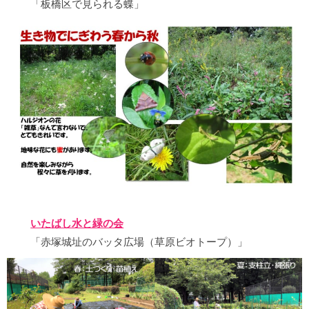
「板橋区で見られる蝶」
いたばし水と緑の会
「赤塚城址のバッタ広場（草原ビオトープ）」