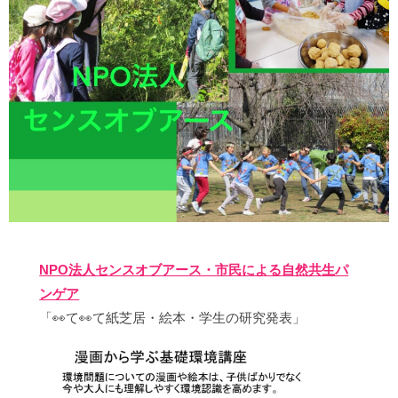
NPO法人センスオブアース・市民による自然共生パ
ンゲア
「👀て👀て紙芝居・絵本・学生の研究発表」