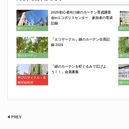
2026初心者向け緑のカーテン育成講習
会inエコポリスセンター 参加者の育成
記録
緑のカーテン
緑のカ
「エコサークル」緑のカーテン生長記
録 2026
緑のカーテン
緑のカ
「緑のカーテンを町ぐるみで広げよ
う！！」会員募集
学びのサイクル・各
種登録制度
緑のカ
PREV