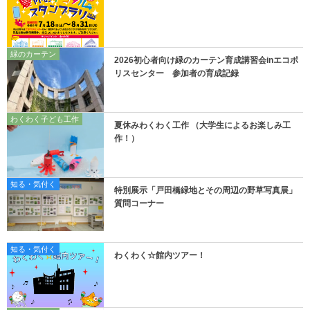
緑のカーテン
2026初心者向け緑のカーテン育成講習会inエコポ
リスセンター 参加者の育成記録
わくわく子ども工作
夏休みわくわく工作 （大学生によるお楽しみ工
作！）
知る・気付く
特別展示「戸田橋緑地とその周辺の野草写真展」
質問コーナー
知る・気付く
わくわく☆館内ツアー！