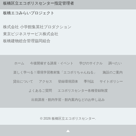
板橋区立エコポリスセンター指定管理者
板橋エコみらいプロジェクト
株式会社 小学館集英社プロダクション
東京ビジネスサービス株式会社
板橋建物総合管理協同組合
ホーム
今後開催する講座・イベント
学びのサイクル
調べたい
楽しく学べる！環境学習教材集「エコポリちゃんねる」
施設のご案内
貸出について
アクセス
登録環境団体
季刊誌
サイトポリシー
よくあるご質問
エコポリスセンター各種登録制度
出前講座・館内学習・館内案内などのお申し込み
©
2026
板橋区立エコポリスセンター
.