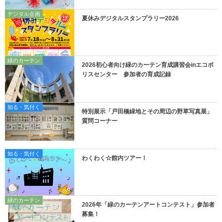
デジタル企画
夏休みデジタルスタンプラリー2026
緑のカーテン
2026初心者向け緑のカーテン育成講習会inエコポ
リスセンター 参加者の育成記録
知る・気付く
特別展示「戸田橋緑地とその周辺の野草写真展」
質問コーナー
知る・気付く
わくわく☆館内ツアー！
緑のカーテン
2026年「緑のカーテンアートコンテスト」参加者
募集！