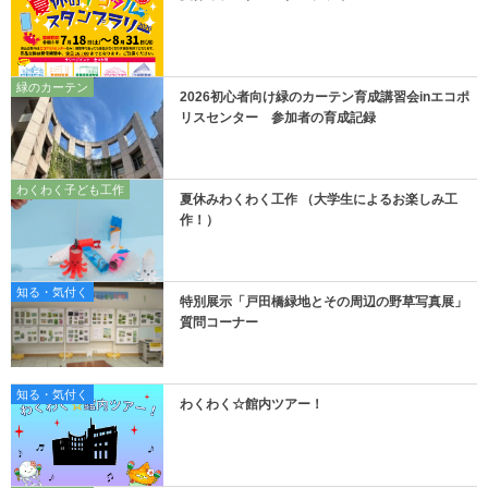
緑のカーテン
2026初心者向け緑のカーテン育成講習会inエコポ
リスセンター 参加者の育成記録
わくわく子ども工作
夏休みわくわく工作 （大学生によるお楽しみ工
作！）
知る・気付く
特別展示「戸田橋緑地とその周辺の野草写真展」
質問コーナー
知る・気付く
わくわく☆館内ツアー！