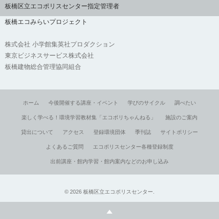
板橋区立エコポリスセンター指定管理者
板橋エコみらいプロジェクト
株式会社 小学館集英社プロダクション
東京ビジネスサービス株式会社
板橋建物総合管理協同組合
ホーム
今後開催する講座・イベント
学びのサイクル
調べたい
楽しく学べる！環境学習教材集「エコポリちゃんねる」
施設のご案内
貸出について
アクセス
登録環境団体
季刊誌
サイトポリシー
よくあるご質問
エコポリスセンター各種登録制度
出前講座・館内学習・館内案内などのお申し込み
©
2026
板橋区立エコポリスセンター
.