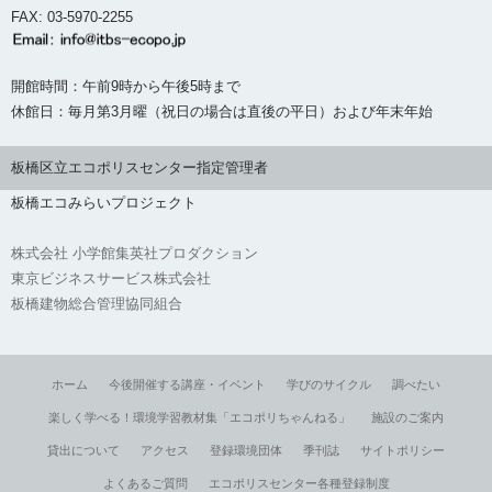
FAX: 03-5970-2255
開館時間：午前9時から午後5時まで
休館日：毎月第3月曜（祝日の場合は直後の平日）および年末年始
板橋区立エコポリスセンター指定管理者
板橋エコみらいプロジェクト
株式会社 小学館集英社プロダクション
東京ビジネスサービス株式会社
板橋建物総合管理協同組合
ホーム
今後開催する講座・イベント
学びのサイクル
調べたい
楽しく学べる！環境学習教材集「エコポリちゃんねる」
施設のご案内
貸出について
アクセス
登録環境団体
季刊誌
サイトポリシー
よくあるご質問
エコポリスセンター各種登録制度