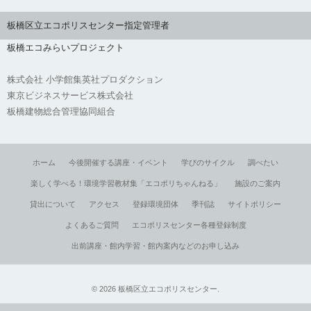
板橋区立エコポリスセンター指定管理者
板橋エコみらいプロジェクト
株式会社 小学館集英社プロダクション
東京ビジネスサービス株式会社
板橋建物総合管理協同組合
ホーム
今後開催する講座・イベント
学びのサイクル
調べたい
楽しく学べる！環境学習教材集「エコポリちゃんねる」
施設のご案内
貸出について
アクセス
登録環境団体
季刊誌
サイトポリシー
よくあるご質問
エコポリスセンター各種登録制度
出前講座・館内学習・館内案内などのお申し込み
©
2026
板橋区立エコポリスセンター
.