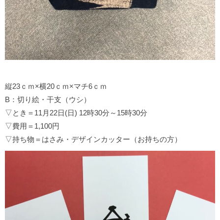
縦23ｃｍ×横20ｃｍ×マチ6ｃｍ
B：切り絵・干支（ウシ）
▽とき＝11月22日(日) 12時30分～15時30分
▽費用＝1,100円
▽持ち物＝はさみ・デザインカッター（お持ちの方）